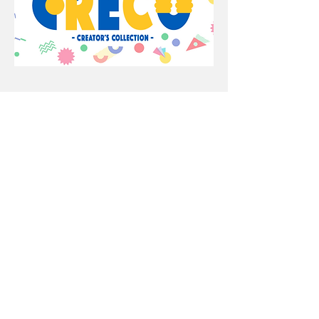
オンラインプロモーション
セールスプロモーショングッズ紹介のランディング
ページ作成やSNSマーケティング用イラストの作成
等、顧客とつながる様々な企画をご提案させていた
だきます。
企画〜デザイン〜制作を一貫して当社の
みで実現可能であり、低予算で取り組めるのも特徴
です。新規サービスも順次展開していきますのでご
注目ください。