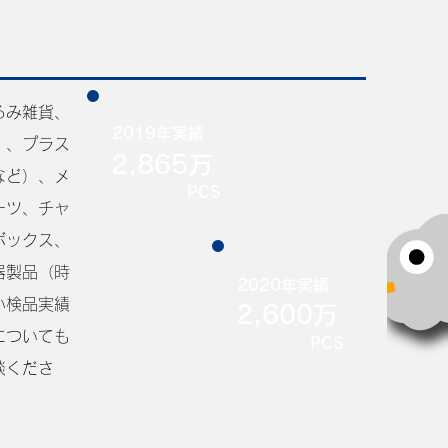
るみ雑貨、
2019年実績
）、プラス
2,865万
など）、メ
PCS
ーツ、チャ
ボックス、
器製品（時
2020年実績
い検品実績
2,600万
についても
PCS
談くださ