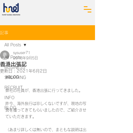
記事
All Posts
sysuser71
All Posts
2018年9月5日
香港出張記
BUSINESS
更新日：
2021年6月2日
SHOPPING
#BLOG
RECRUIT
弊社の社員が、香港出張に行ってきました。
INFO
昨今、海外旅行は珍しくないですが、現地の写
BLOG
真を撮ってきてもらいましたので、ご紹介させ
ていただきます。
（あまり詳しくは無いので、まともな説明は出