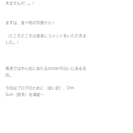
来ませんが…。）
まずは、食べ物の写真から！
（ところどころ出張者にコメントをいただきま
した。）
香港では中心街にあたるJordanSt沿いにある名
店。
今回はブログのために（言い訳）、Dim 
Sum（飲茶）を堪能～