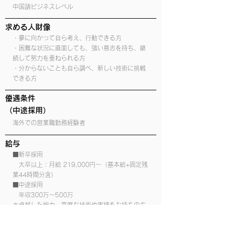
中国語ビジネスレベル
求める人財像
・夢に向かって自ら考え、行動できる方
・困難な状況に直面しても、強い意志を持ち、継
続して努力を重ねられる方
・分からないことも自ら調べ、新しい技術に挑戦
できる方
優遇条件
​（中途採用）
海外での営業職勤務経験者
給与
■新卒採用
大卒以上：月給 219,000円～（基本給+固定残
業44時間分含）
■中途採用
年収300万〜500万
※卓越した能力、高度な技術や実績をお持ちの方
で、それらを入社後の実業務において発揮できる
と認められる場合は、上記の給与に関わらず個別