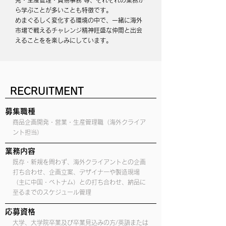
発・生産管理・貿易事務 等、
それぞれの業務か
ら学ぶことが多いことも特徴です。
めまぐるしく変化する環境の中で、一緒に海外
市場で戦えるチャレンジ精神旺盛な仲間と出会
えることをを楽しみにしています。
RECRUITMENT
募集職種
商品企画開発・営業・生産管理職（海外クライア
ント担当）
業務内容
既存・新規を問わず、海外クライアントとの企画
打ち合わせ、企画立案、デザイナーや製造現場
（主に中国・ベトナム）との打ち合わせ、納品に
至るまでのスケジュール管理
応募資格
大学、大学院卒業及び卒業見込みの方/英語または